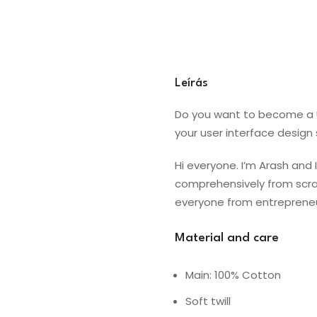
Leírás
Do you want to become a UI
your user interface design s
Hi everyone. I’m Arash and I
comprehensively from scratc
everyone from entrepreneur
Material and care
Main: 100% Cotton
Soft twill