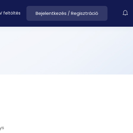
V feltöltés
Bejelentkezés
/
Regisztráció
ys