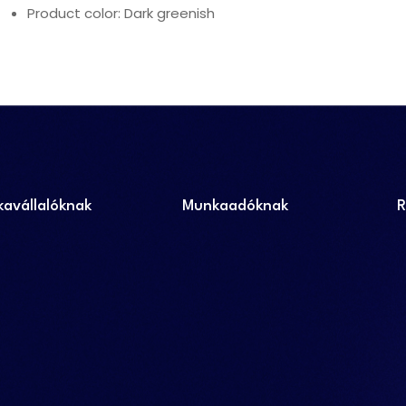
Product color: Dark greenish
avállalóknak
Munkaadóknak
R