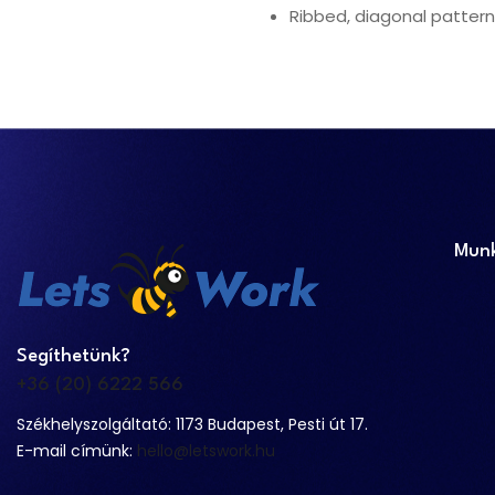
Ribbed, diagonal pattern
Munk
Segíthetünk?
+36 (20) 6222 566
Székhelyszolgáltató: 1173 Budapest, Pesti út 17.
E-mail címünk:
hello@letswork.hu